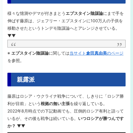
様々な憶測やデマが付きまとう
エプスタイン陰謀論
にまで手を
伸ばす藤原は、ジェフリー・エプスタインに100万人の子供を
移動させたというトンデモ陰謀論へとアレンジさせている。
▼▼
※
エプスタイン陰謀論
に関しては
当サイト
倉田真由美
のページ
を参照。
親露派
藤原はロシア・ウクライナ戦争について、しきりに「ロシア勝
利が目前」という
根拠の無い主張
を繰り返している。
2022年8月時点での下記動画でも、圧倒的ロシア有利と語って
いるが、その後も戦争は続いている。
いつロシアが勝つんです
か？
▼▼