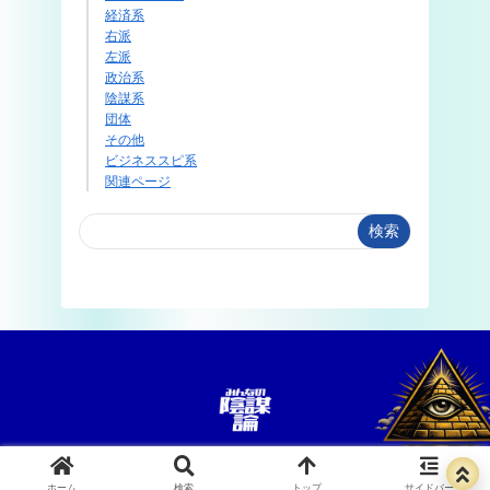
経済系
右派
左派
政治系
陰謀系
団体
その他
ビジネススピ系
関連ページ
検索
お問い合わせ
ホーム
検索
トップ
サイドバー