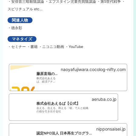
・安倍晋三暗殺陰謀論 ・エプスタイン児童売買陰謀論 ・第5世代戦争 ・
スピリチュアル etc…
関連人物
・德永彰
マネタイズ
・セミナー ・書籍 ・ニコニコ動画 ・YouTube
naoyafujiwara.cocolog-nifty.com
藤原直哉のインターネット放送局
株式会社あえる
ば、経済アナリ
ストの藤原直哉
がお届けするイ
ンターネット放
送局です。政治･
経済、リーダー
aeruba.co.jp
シップの２番組
株式会社あえるば【公式】
をそれぞれ基本
会える、合える、和える「場」で人と組織
的に毎週更新
の徳を引き出す会社
し、またトー
ク、対談、趣
味、政治思想、
こころ等の特別
番組を随時更新
nipponsaisei.jp
しています。日
本再生に向けて
認定NPO法人 日本再生プログラム推進フォーラム
いろい...