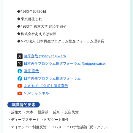
◆1960年5月20日
◆東京都生まれ
◆1983年 東京大学 経済学部卒
◆株式会社あえるば会長
◆NPO法人 日本再生プログラム推進フォーラム理事長
藤原直哉 @naoyafujiwara
日本再生プログラム推進フォーラム @nipponsaisei
藤原 直哉
日本再生プログラム推進フォーラム
あえるば_【公式】藤原直哉
NSPチャンネル
陰謀論的要素
・反権力 ・大本 ・親露派 ・反米 ・反自民党
・ディープステート ・ピザゲート事件
・マイナンバー制度反対 ・ロハス ・コロナ陰謀論 (反ワクチン)