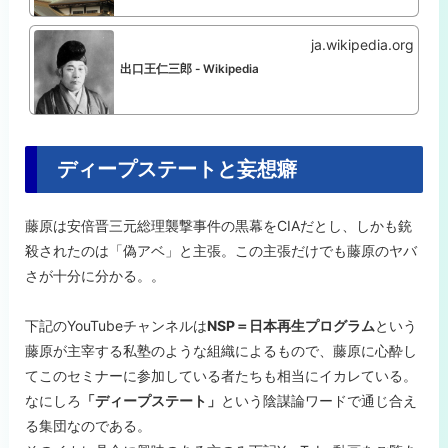
ja.wikipedia.org
出口王仁三郎 - Wikipedia
ディープステートと妄想癖
藤原は安倍晋三元総理襲撃事件の黒幕をCIAだとし、しかも銃
殺されたのは「偽アベ」と主張。この主張だけでも藤原のヤバ
さが十分に分かる。。
下記のYouTubeチャンネルは
NSP＝日本再生プログラム
という
藤原が主宰する私塾のような組織によるもので、藤原に心酔し
てこのセミナーに参加している者たちも相当にイカレている。
なにしろ
「ディープステート」
という陰謀論ワードで通じ合え
る集団なのである。