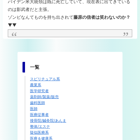
バイデン米大統領は既に死亡していて、現在表に出てきている
のは影武者だと主張。
ゾンビなんてものを持ち出されて
藤原の信者は笑わないのか？
▼▼
一覧
スピリチュアル系
農業系
医学研究者
薬剤師/製薬/販売
歯科医師
医師
医療従事者
接骨院/鍼灸院/あんま
整体/エステ
疑似医療系
医療＆健康系