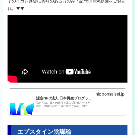
そのイカレ具合に興味のある方のみ下記YouTube動画をご覧あ
れ。▼▼
nipponsaisei.jp
認定NPO法人 日本再生プログラム推進フォーラム
私たちは、日本の経済を真に活性化させるた
めに、内需中心に十分に雇用があり、地方の
繁栄、高齢化への対処、国際競争力の向上、
温暖化問題への対処が同時に達成できるまっ
たく新しい経済の枠組みを創造し、提言する
ことを通じて、日本全体のあらゆる活力を
高...
エプスタイン陰謀論