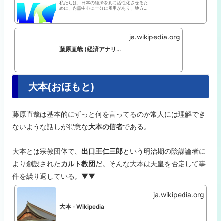
私たちは、日本の経済を真に活性化させるた
めに、内需中心に十分に雇用があり、地方の
繁栄、高齢化への対処、国際競争力の向上、
温暖化問題への対処が同時に達成できるまっ
たく新しい経済の枠組みを創造し、提言する
ことを通じて、日本全体のあらゆる活力を
ja.wikipedia.org
高...
藤原直哉 (経済アナリスト) - Wikipedia
大本(おほもと)
藤原直哉は基本的にずっと何を言ってるのか常人には理解でき
ないような話しが得意な
大本の信者
である。
大本とは宗教団体で、
出口王仁三郎
という明治期の陰謀論者に
より創設された
カルト教団
だ。そんな大本は天皇を否定して事
件を繰り返している。▼▼
ja.wikipedia.org
大本 - Wikipedia