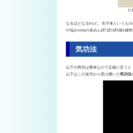
【X
なるほどなるhoど。光子体というもの
や悩みtokaの表めん繧｢繧ｿ繧ｷ縺ｮ縺
気功法
山下の商売は整体なので正確に言うと
山下はこの並河から受け継いだ
気功法