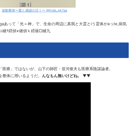
】
波動整体〜愛と感謝の日々〜 @hide_gk7aa
gaあって「光＝神」で、生命の周辺に真我と大霊とiう霊体がaっte,病気
吶∋縺ｦ繧偵≠縺偵ｋ繧薙□縺九
「医療」ではないが、山下の師匠・並河俊夫も医療系陰謀論者。
を整体に用いるようだ。
んなもん無いけどね。
▼▼