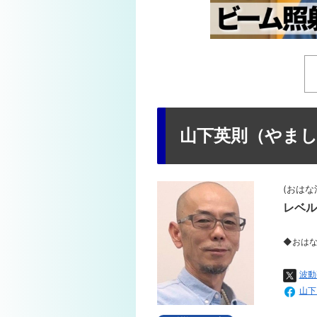
山下英則（やま
(おはな
レベル
◆おはな
波動
山下