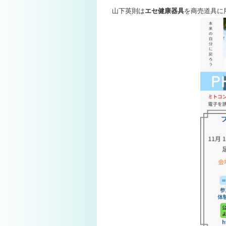
山下英則は
エセ健康器具
を商売道具に