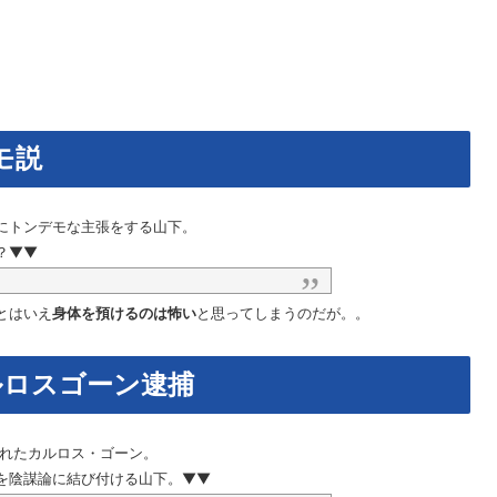
モ説
にトンデモな主張をする山下。
？▼▼
とはいえ
身体を預けるのは怖い
と思ってしまうのだが。。
ルロスゴーン逮捕
されたカルロス・ゴーン。
を陰謀論に結び付ける山下。▼▼