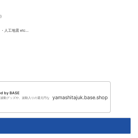
)
・人工地震 etc…
ed by BASE
yamashitajuk.base.shop
る波動グッズや、波動入りの還元円な