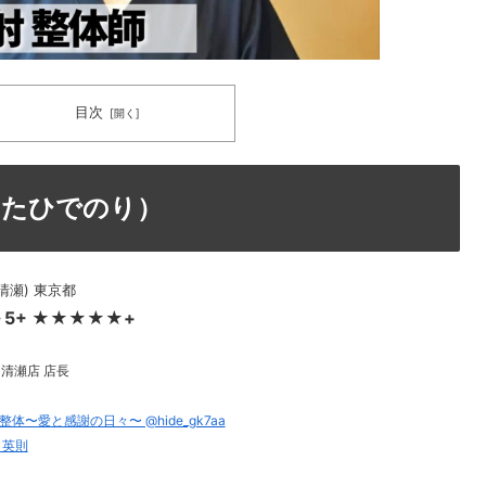
目次
したひでのり）
清瀬) 東京都
 5+ ★★★★★+
清瀬店 店長
整体〜愛と感謝の日々〜 @hide_gk7aa
 英則