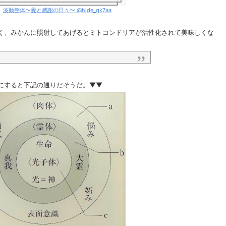
】
波動整体〜愛と感謝の日々〜 @hide_gk7aa
く、みかんに照射してあげるとミトコンドリアが活性化されて美味しくな
にすると下記の通りだそうだ。▼▼