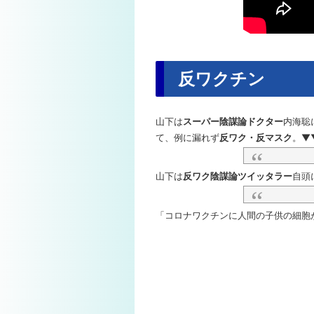
反ワクチン
山下は
スーパー陰謀論ドクター
内海聡
て、例に漏れず
反ワク・反マスク
。▼
山下は
反ワク陰謀論ツイッタラー
自頭
「コロナワクチンに人間の子供の細胞