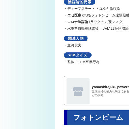
陰謀論的要素
・ディープステート ・ユダヤ陰謀論
・
エセ医療
(気功/フォトンビーム遠隔照射
・
コロナ陰謀論
(反ワクチン/反マスク)
・水燃料自動車陰謀論 ・JAL123便陰謀論 
関連人物
・並河俊夫
マネタイズ
・整体 ・エセ医療行為
yamashitajuku power
健康維持の強力な味方であ
どの販売
フォトンビーム