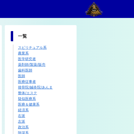
一覧
スピリチュアル系
農業系
医学研究者
薬剤師/製薬/販売
歯科医師
医師
医療従事者
接骨院/鍼灸院/あんま
整体/エステ
疑似医療系
医療＆健康系
経済系
右派
左派
政治系
陰謀系