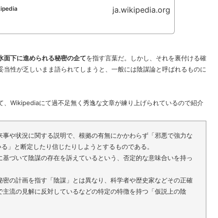
ja.wikipedia.org
pedia
水面下に進められる秘密の企て
を指す言葉だ。しかし、それを裏付ける確
妥当性が乏しいまま語られてしまうと、一般には陰謀論と呼ばれるものに
て、Wikipediaにて過不足無く秀逸な文章が練り上げられているので紹介
来事や状況に関する説明で、根拠の有無にかかわらず「邪悪で強力な
ている」と断定したり信じたりしようとするものである。
に基づいて陰謀の存在を訴えているという、否定的な意味合いを持っ
秘密の計画を指す「陰謀」とは異なり、科学者や歴史家などその正確
で主流の見解に反対しているなどの特定の特徴を持つ「仮説上の陰