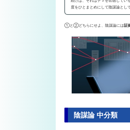
続けば、それはデマを吹聴してい
度をひとまとめにして陰謀論とし
①と②どちらにせよ、陰謀論には
証
陰謀論 中分類