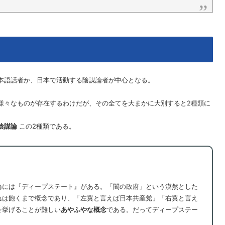
本語話者か、日本で活動する陰謀論者が中心となる。
様々なものが存在するわけだが、その全てを大まかに大別すると2種類に
陰謀論
この2種類である。
論には『ディープステート』がある。「闇の政府」という漠然とした
れは飽くまで概念であり、「左翼と言えば日本共産党」「右翼と言え
を挙げることが難しい
あやふやな概念
である。だってディープステー