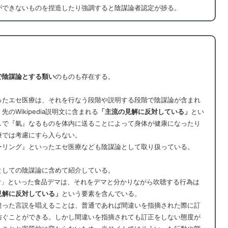
ができないものを捏造したり強調すると陰謀論者認定が捗る。
で陰謀論とする類い
のものも存在する。
ったエセ医療は、それを行なう段階や説明する段階で陰謀論が含まれ
Wikipedia説明文に含まれる
「主流の見解に反対している」
とい
しで『氣』なるものを体内に送ることによって身体が健康になったり
療では考慮にすら入らない。
ーリング』といったエセ医療なども陰謀論として取り扱っている。
としての陰謀論に含めて紹介している。
む」といった食品デマは、それをデマと分かりながら吹聴する行為は
見解に反対している」
という要素を含んでいる。
違った言説を唱えることは、普通であれば間違いを指摘された際に訂
防ぐことができる。しかし間違いを指摘されても訂正をしない態度が