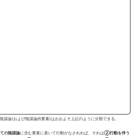
陰謀論(および陰謀論的要素)はおおよそ上記のように分類できる。
ての陰謀論
に含む要素に基いて行動がなされれば、それは
②行動を伴う