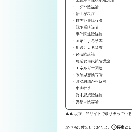
・医療系＆健康系陰謀論
・ユダヤ陰謀論
・新世界秩序
・世界征服陰謀論
・戦争系陰謀論
・事件関連陰謀論
・国家による陰謀
・組織による陰謀
・経済陰謀論
・農業食糧政策陰謀論
・エネルギー関連
・政治思想陰謀論
・政治思想から反対
・史実捏造
・終末思想陰謀論
・妄想系陰謀論
▲▲ 現在、当サイトで取り扱っている
念の為に付記しておくと、
①要素とし