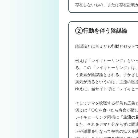
存在しないもの、または存在証明
②行動を伴う陰謀論
陰謀論とは言えども
行動とセット
例えば『レイキヒーリング』とい
る。この『レイキヒーリング』は、先の
う要素が陰謀論とされる。手かざ
病気が治るというのは、主流の医
ゆえに、当サイトでは『レイキヒ
そしてデマを吹聴する行為も広義
例えば「○○を食べたら寿命が縮
レイキヒーリング同様に
「主流の
また、それをデマと分からずに間
正や謝罪を行なって被害の拡大を