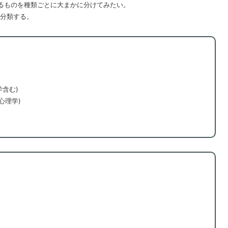
るものを種類ごとに大まかに分けてみたい。
分類する。
学含む)
心理学)