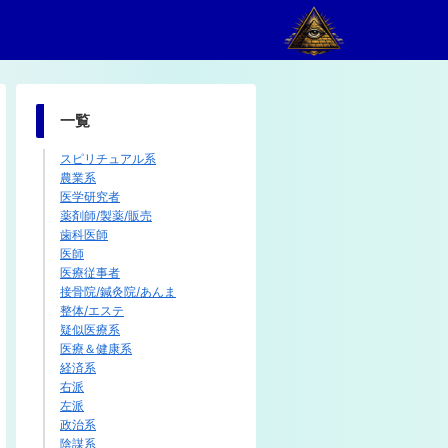
一覧
スピリチュアル系
農業系
医学研究者
薬剤師/製薬/販売
歯科医師
医師
医療従事者
接骨院/鍼灸院/あんま
整体/エステ
疑似医療系
医療＆健康系
経済系
右派
左派
政治系
陰謀系