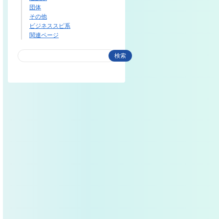
団体
その他
ビジネススピ系
関連ページ
検索