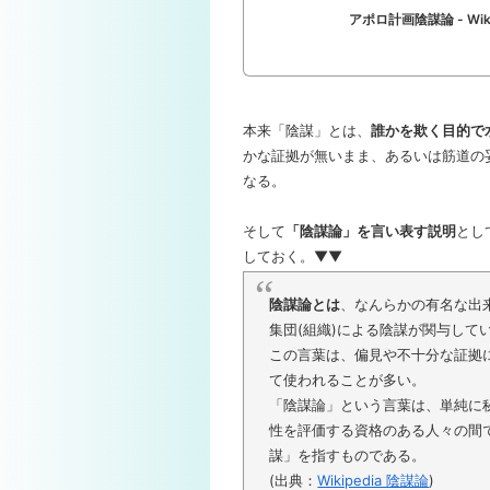
アポロ計画陰謀論 - Wiki
本来「陰謀」とは、
誰かを欺く目的で
かな証拠が無いまま、あるいは筋道の
なる。
そして
「陰謀論」を言い表す説明
とし
しておく。▼▼
陰謀論とは
、なんらかの有名な出
集団(組織)による陰謀が関与し
この言葉は、偏見や不十分な証拠
て使われることが多い。
「陰謀論」という言葉は、単純に
性を評価する資格のある人々の間
謀」を指すものである。
(出典：
Wikipedia 陰謀論
)