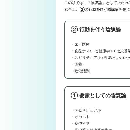
この項では、「陰謀論」として扱われ
都合上、
②
の
行動を伴う陰謀論
を先に
② 行動を伴う陰謀論
・エセ医療
・食品デマ/エセ健康学 (エセ栄養
・スピリチュアル (霊能/占い/エセ
・備蓄
・政治活動
① 要素としての陰謀論
・スピリチュアル
・オカルト
・疑似科学