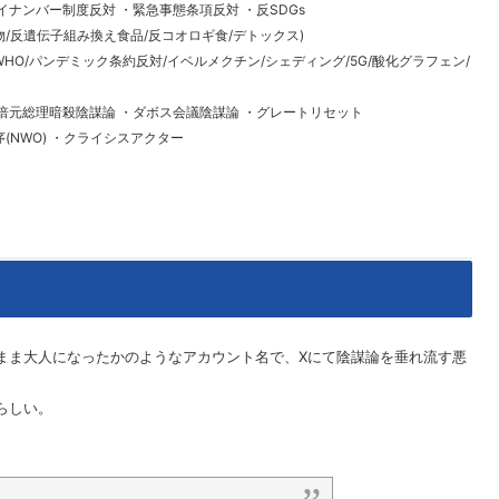
イナンバー制度反対 ・緊急事態条項反対 ・反SDGs
物/反遺伝子組み換え食品/反コオロギ食/デトックス)
WHO/パンデミック条約反対/イベルメクチン/シェディング/5G/酸化グラフェン/
倍元総理暗殺陰謀論 ・ダボス会議陰謀論 ・グレートリセット
(NWO) ・クライシスアクター
まま大人になったかのようなアカウント名で、Xにて陰謀論を垂れ流す悪
らしい。