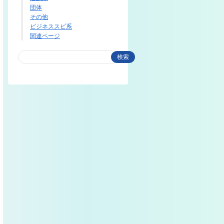
団体
その他
ビジネススピ系
関連ページ
検索