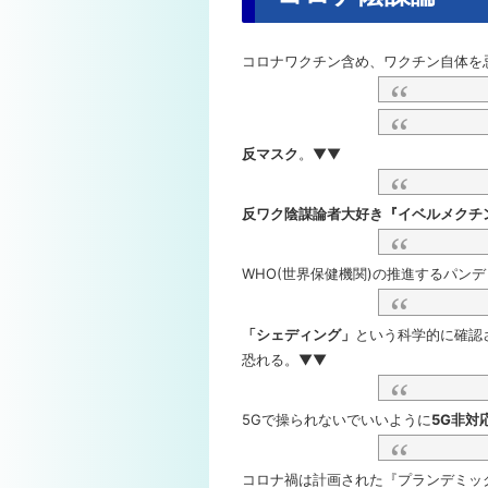
コロナワクチン含め、ワクチン自体を
反マスク
。▼▼
反ワク陰謀論者大好き『イベルメクチ
WHO(世界保健機関)の推進するパン
「シェディング」
という科学的に確認
恐れる。▼▼
5Gで操られないでいいように
5G非対
コロナ禍は計画された『プランデミッ