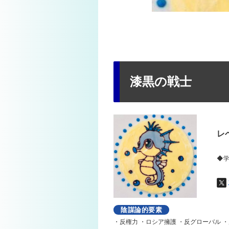
漆黒の戦士
レ
◆学
陰謀論的要素
・反権力 ・ロシア擁護 ・反グローバル ・