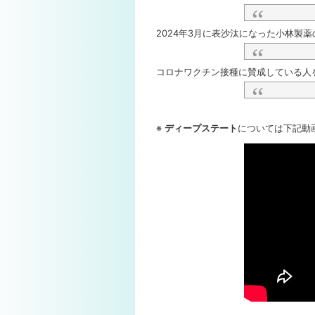
2024年3月に表沙汰になった小林製薬
コロナワクチン接種に賛成している人を
※
ディープステート
については下記動