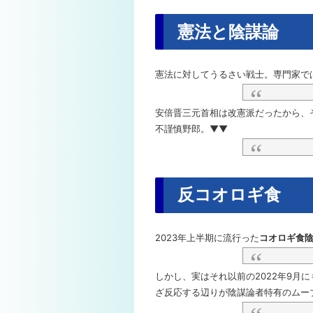
憲法と陰謀論
憲法に対してうるさい戦士。専門家で
安倍晋三元首相は改憲派だったから、
不謹慎野郎。▼▼
反コオロギ食
2023年上半期に流行った
コオロギ食
しかし、実はそれ以前の2022年9月
ざ反応する辺りが陰謀論者特有のムー