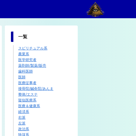
一覧
スピリチュアル系
農業系
医学研究者
薬剤師/製薬/販売
歯科医師
医師
医療従事者
接骨院/鍼灸院/あんま
整体/エステ
疑似医療系
医療＆健康系
経済系
右派
左派
政治系
陰謀系