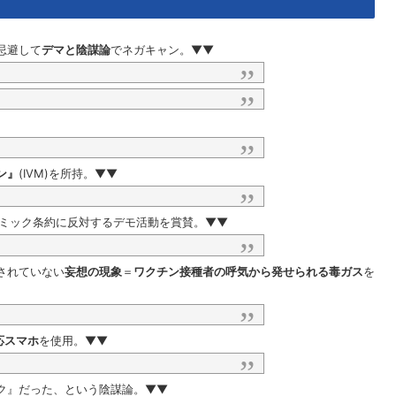
忌避して
デマと陰謀論
でネガキャン。▼▼
ン』
(IVM)を所持。▼▼
デミック条約に反対するデモ活動を賞賛。▼▼
されていない
妄想の現象
＝
ワクチン接種者の呼気から発せられる毒ガス
を
応スマホ
を使用。▼▼
ク』だった、という陰謀論。▼▼