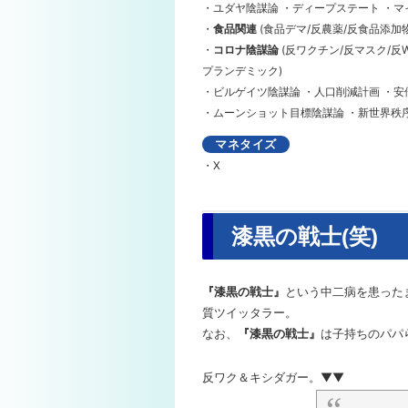
・ユダヤ陰謀論 ・ディープステート ・マ
・
食品関連
(食品デマ/反農薬/反食品添加
・
コロナ陰謀論
(反ワクチン/反マスク/反
プランデミック)
・ビルゲイツ陰謀論 ・人口削減計画 ・安
・ムーンショット目標陰謀論 ・新世界秩序
マネタイズ
・X
漆黒の戦士(笑)
『漆黒の戦士』
という中二病を患った
質ツイッタラー。
なお、
『漆黒の戦士』
は子持ちのパパ
反ワク＆キシダガー。▼▼