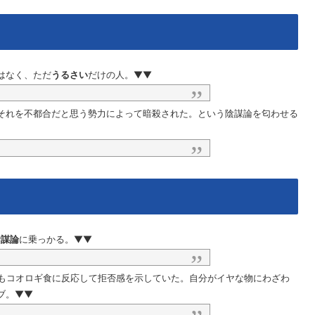
はなく、ただ
うるさい
だけの人。▼▼
それを不都合だと思う勢力によって暗殺された。という陰謀論を匂わせる
陰謀論
に乗っかる。▼▼
にもコオロギ食に反応して拒否感を示していた。自分がイヤな物にわざわ
ブ。▼▼