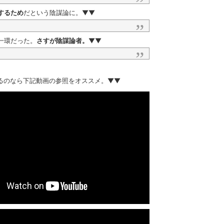
するため
だという陰謀論に。▼▼
一環だった。
さすが陰謀論者。
▼▼
いるのなら下記動画の参照をオススメ。▼▼