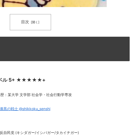
目次
ベル 5+ ★★★★★+
歴：某大学 文学部 社会学・社会行動学専攻
漆黒の戦士 @shikkoku_senshi
反自民党 (キシダガー/イシバガー/タカイチガー)