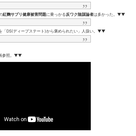
の
紅麴サプリ健康被害問題
に乗っかる
反ワク陰謀論者
は多かった。▼▼
「DS(ディープステート)から褒められたい」人扱い。▼▼
画参照。▼▼