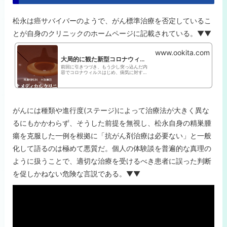
松永は癌サバイバーのようで、がん標準治療を否定しているこ
とが自身のクリニックのホームページに記載されている。▼▼
www.ookita.com
大局的に観た新型コロナウィルス予防法 | 症状と解説
前回に引きつづき、もう少し突っ込んだ内
容でコロナウィルスはじめ、病気に対する
予防法について書かせていただこうと思い
ます。
がんには種類や進行度(ステージ)によって治療法が大きく異な
るにもかかわらず、そうした前提を無視し、松永自身の精巣腫
瘍を克服した一例を根拠に「抗がん剤治療は必要ない」と一般
化して語るのは極めて悪質だ。個人の体験談を普遍的な真理の
ように扱うことで、適切な治療を受けるべき患者に誤った判断
を促しかねない危険な言説である。▼▼