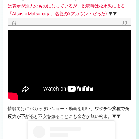
は表示が別人のものになっているが、投稿時は松永敦による
「Atsushi Matsunaga」名義のXアカウントだった)
▼▼
情弱向けにバカっぽいショート動画を用い、
ワクチン接種で免
疫力が下がる
と不安を煽ることにも余念が無い松永。▼▼