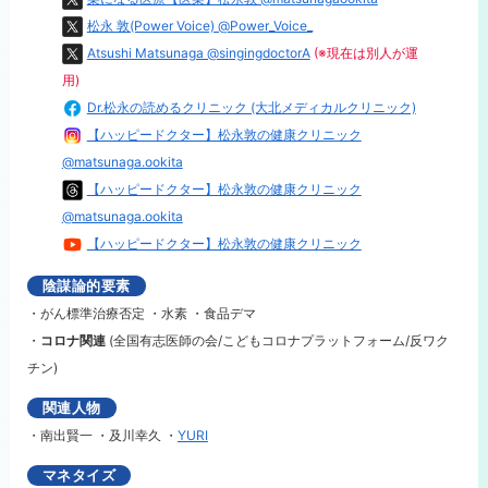
松永 敦(Power Voice) @Power_Voice_
Atsushi Matsunaga @singingdoctorA
(※現在は別人が運
用)
Dr.松永の読めるクリニック (大北メディカルクリニック)
【ハッピードクター】松永敦の健康クリニック
@
matsunaga.ookita
【ハッピードクター】松永敦の健康クリニック
@matsunaga.ookita
【ハッピードクター】松永敦の健康クリニック
陰謀論的要素
・がん標準治療否定 ・水素 ・食品デマ
・
コロナ関連
(全国有志医師の会/こどもコロナプラットフォーム/反ワク
チン)
関連人物
・
南出賢一 ・
及川幸久 ・
YURI
マネタイズ