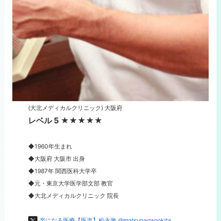
(大北メディカルクリニック) 大阪府
レベル 5 ★★★★★
◆1960年生まれ
◆大阪府 大阪市 出身
◆1987年 関西医科大学卒
◆元・東京大学医学部文部 教官
◆大北メディカルクリニック 院長
楽になる医療【医楽】松永敦 @matsunagaookita