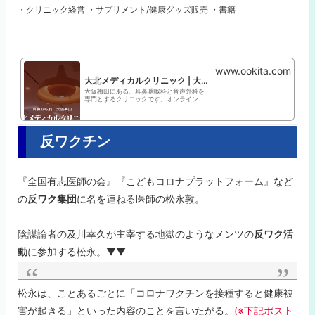
・クリニック経営 ・サプリメント/健康グッズ販売 ・書籍
www.ookita.com
大北メディカルクリニック | 大阪 梅田 | 耳鼻咽喉科 音声外科
大阪梅田にある、耳鼻咽喉科と音声外科を
専門とするクリニックです。オンライン予
約が可能で、予約方法の手順書も用意され
ています。鼻・喉・口・顎・顔・首の病
気、難聴・耳だれ・めまい・声枯れ・花粉
症など耳・鼻・のどのトラブルを診察させ
ていただきます...
反ワクチン
『全国有志医師の会』『こどもコロナプラットフォーム』など
の
反ワク集団
に名を連ねる医師の松永敦。
陰謀論者の
及川幸久が主宰する地獄のようなメンツの
反ワク活
動
に参加する松永。▼▼
松永は、ことあるごとに「コロナワクチンを接種すると健康被
害が起きる」といった内容のことを言いたがる。
(※下記ポスト