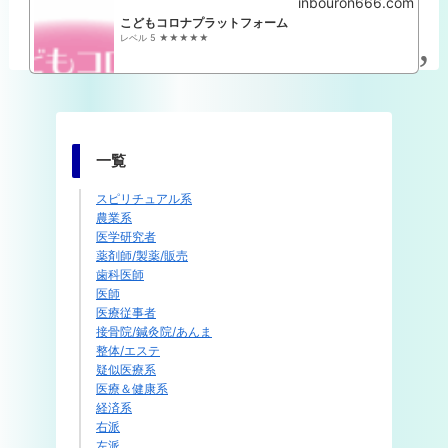
inbouron666.com
こどもコロナプラットフォーム
レベル 5 ★★★★★
一覧
スピリチュアル系
農業系
医学研究者
薬剤師/製薬/販売
歯科医師
医師
医療従事者
接骨院/鍼灸院/あんま
整体/エステ
疑似医療系
医療＆健康系
経済系
右派
左派