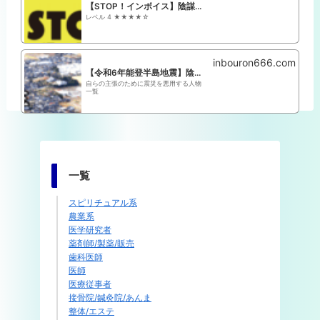
【STOP！インボイス】陰謀論 関係者まとめ
レベル 4 ★★★★☆
inbouron666.com
【令和6年能登半島地震】陰謀論+政治利用まとめ
自らの主張のために震災を悪用する人物
一覧
一覧
スピリチュアル系
農業系
医学研究者
薬剤師/製薬/販売
歯科医師
医師
医療従事者
接骨院/鍼灸院/あんま
整体/エステ