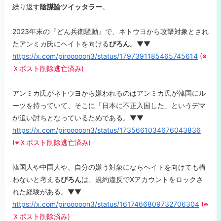
繰り返す
陰謀論ツイッタラー
。
2023年末の『どん兵衛騒動』で、ネトウヨから攻撃対象とされ
たアンミカ氏にヘイトを向ける
ぴろん
。▼▼
https://x.com/pirooooon3/status/1797391185465745614
(※
Ｘポスト削除逃亡済み)
アンミカ氏がネトウヨから嫌われるのはアンミカ氏が韓国にル
ーツを持っていて、そこに「日本に不正入国した」というデマ
が追い討ちとなっているためである。▼▼
https://x.com/pirooooon3/status/1735661034676043836
(※Ｘポスト削除逃亡済み)
韓国人や中国人や、自分の嫌う対象にならヘイトを向けても構
わないと考える
ぴろん
は、規約違反でXアカウントをロックさ
れた経験がある。▼▼
https://x.com/pirooooon3/status/1617466809732706304
(※
Ｘポスト削除済み)