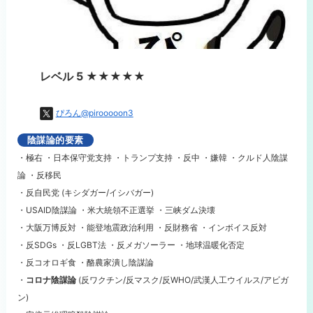
レベル 5 ★★★★★
ぴろん@pirooooon3
陰謀論的要素
・極右 ・日本保守党支持 ・トランプ支持 ・反中 ・嫌韓 ・クルド人陰謀
論 ・反移民
・反自民党 (キシダガー/イシバガー)
・USAID陰謀論 ・米大統領不正選挙 ・三峡ダム決壊
・大阪万博反対 ・能登地震政治利用 ・反財務省 ・インボイス反対
・反SDGs ・反LGBT法 ・反メガソーラー ・地球温暖化否定
・反コオロギ食 ・酪農家潰し陰謀論
・
コロナ陰謀論
(反ワクチン/反マスク/反WHO/武漢人工ウイルス/アビガ
ン)