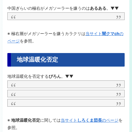
中国ぎらいの極右がメガソーラーを嫌うのは
あるある
。▼▼
※ 極右層がメガソーラーを嫌うカラクリは
当サイト
闇クマch
の
ページ
を参照。
地球温暖化否定
地球温暖化を否定する
ぴろん
。▼▼
※
地球温暖化否定
に関しては
当サイト
しろくま団長
のページ
を
参照。