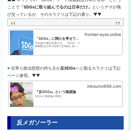
ことで
「SDGsに取り組んでるのは日本だけ」
というデマが飛
び交っているが、そのカラクリは下記の通り。▼▼
frontier-eyes.online
「SDGs」に関心を寄せているのは日本企業だけ？ 欧米企業との違いを考える | Frontier Eyes Online by フロンティア・マネジメント
Googleの集計結果では、「SDGs」の
検索数は日本が世界で圧倒的に多いと
いう。一方で、主要先進国では、
「SDGs」はGoogle検索の対象にすら
なっていない。そうした先進諸国では
「SDGｓ」ではなく、「ESG」や
「D&I」の検索数が多い...
※ 右寄り政治思想の持ち主が
反SDGs
へと陥るカラクリは下記
ページ参照。▼▼
inbouron666.com
『反SDGs』という陰謀論
SDGsと陰謀論の関係
反メガソーラー