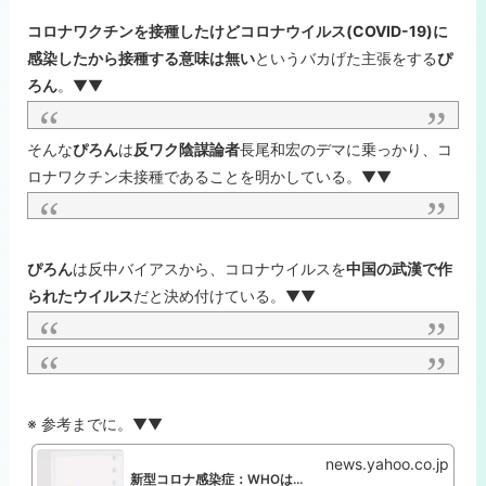
コロナワクチンを接種したけどコロナウイルス(COVID-19)に
感染したから接種する意味は無い
というバカげた主張をする
ぴ
ろん
。▼▼
そんな
ぴろん
は
反ワク陰謀論者
長尾和宏のデマに乗っかり、コ
ロナワクチン未接種であることを明かしている。▼▼
ぴろん
は反中バイアスから、コロナウイルスを
中国の武漢で作
られたウイルス
だと決め付けている。▼▼
※ 参考までに。▼▼
news.yahoo.co.jp
新型コロナ感染症：WHOはなぜ「地名で呼ばないで」というのか（石田雅彦） - エキスパート - Yahoo!ニュース