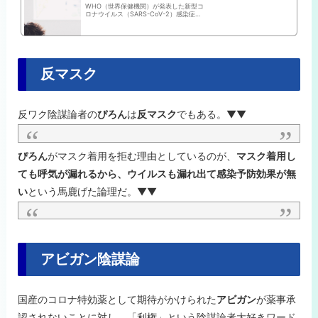
WHO（世界保健機関）が発表した新型コ
ロナウイルス（SARS-CoV-2）感染症
（COVID-19、以下、新型コロナ感染症）
アウトブレイクに関するメンタルヘルス
の指針には、日本でも注意したいいくつ
か
反マスク
反ワク陰謀論者の
ぴろん
は
反マスク
でもある。▼▼
ぴろん
がマスク着用を拒む理由としているのが、
マスク着用し
ても呼気が漏れるから、ウイルスも漏れ出て感染予防効果が無
い
という馬鹿げた論理だ。▼▼
アビガン陰謀論
国産のコロナ特効薬として期待がかけられた
アビガン
が薬事承
認されないことに対し、「利権」という陰謀論者大好きワード