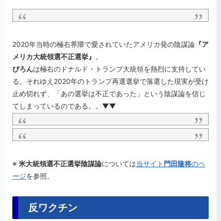
2020年当時の極右界隈で愛されていたアメリカ発の陰謀論
『ア
メリカ大統領選不正選挙』
。
ぴろん
は極右のドナルド・トランプ大統領を熱烈に支持してい
る。それゆえ2020年のトランプ再選選挙で落選した現実が受け
止め切れず、「あの選挙は不正であった」という陰謀論を信じ
てしまっているのである。。▼▼
※
米大統領選不正選挙陰謀論
については
当サイト
門田隆将
のペ
ージ
を参照。
反ワクチン