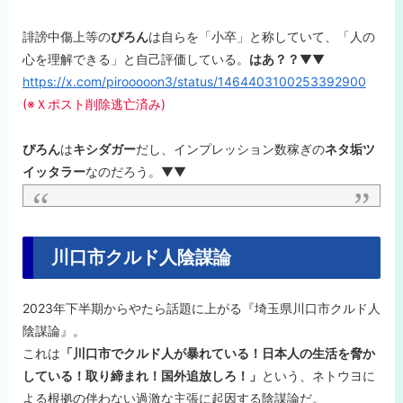
誹謗中傷上等の
ぴろん
は自らを「小卒」と称していて、「人の
心を理解できる」と自己評価している。
はあ？？
▼▼
https://x.com/pirooooon3/status/1464403100253392900
(※Ｘポスト削除逃亡済み)
ぴろん
は
キシダガー
だし、インプレッション数稼ぎの
ネタ垢ツ
イッタラー
なのだろう。▼▼
川口市クルド人陰謀論
2023年下半期からやたら話題に上がる『埼玉県川口市クルド人
陰謀論』。
これは
「川口市でクルド人が暴れている！日本人の生活を脅か
している！取り締まれ！国外追放しろ！」
という、ネトウヨに
よる根拠の伴わない過激な主張に起因する陰謀論だ。