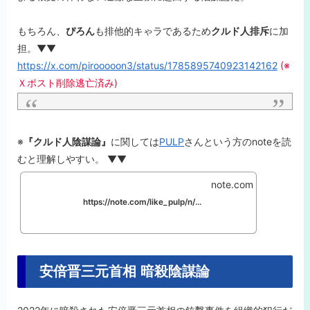
もちろん、
ぴろん
も排他的キゃラであるため
クルド人排斥
に加
担。▼▼
https://x.com/pirooooon3/status/1785895740923142162
(※
Ｘポスト削除逃亡済み)
※
『クルド人陰謀論』
に関しては
PULP
さんという方のnoteを読
むと理解しやすい。 ▼▼
note.com
https://note.com/like_pulp/n/nfa20da64aa40
安倍晋三元首相 暗殺陰謀論