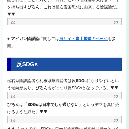
を持ち出す
ぴろん
。これは極右愛国思想に由来する陰謀論だ。
▼▼
※
アビガン陰謀論
に関しては
当サイト
青山繫晴
のページ
を参
照。
反SDGs
極右系陰謀論者や利権系陰謀論者は
反SDGs
になりやすいとい
う傾向があり、
ぴろん
もがっつり反SDGsとなっている。▼▼
ぴろん
は
「SDGsは日本でしか通じない」
というデマを真に受
けるような奴だ。▼▼
▲▲ ネットでの「SDGs」ワード検索数は日本が世界一という