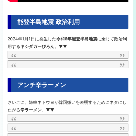
能登半島地震 政治利用
2024年1月1日に発生した
令和6年能登半島地震
に乗じて政治利
用する
キシダガーぴろん
。▼▼
アンチ辛ラーメン
さいごに、嫌韓ネトウヨが韓国嫌いを表明するためにネタにし
たがる
辛ラーメン
。▼▼