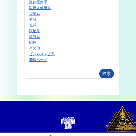
疑似医療系
医療＆健康系
経済系
右派
左派
政治系
陰謀系
団体
その他
ビジネススピ系
関連ページ
検索