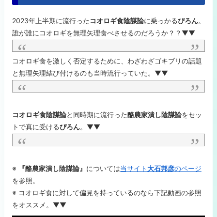
2023年上半期に流行った
コオロギ食陰謀論
に乗っかる
ぴろん
。
誰が誰にコオロギを無理矢理食べさせるのだろうか？？▼▼
コオロギ食を激しく否定するために、わざわざゴキブリの話題
と無理矢理結び付けるのも当時流行っていた。▼▼
コオロギ食陰謀論
と同時期に流行った
酪農家潰し陰謀論
をセッ
トで真に受ける
ぴろん
。▼▼
※
『酪農家潰し陰謀論』
については
当サイト
大石邦彦
のページ
を参照。
※ コオロギ食に対して偏見を持っているのなら下記動画の参照
をオススメ。▼▼