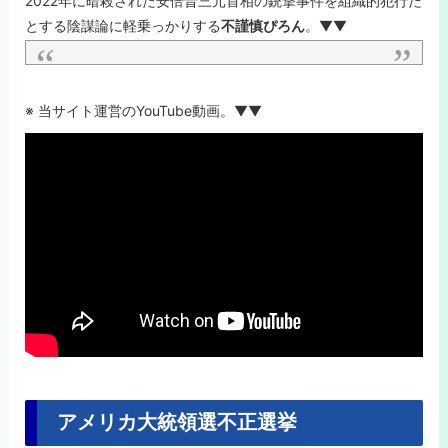
2022年に暗殺された安倍晋三元首相の銃撃事件を組織的犯行だ
とする陰謀論に軽乗っかりする
不謹慎ぴろん
。▼▼
※ 当サイト運営のYouTube動画。▼▼
アメリカ大統領選不正選挙