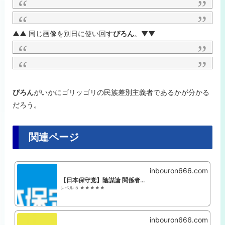
▲▲ 同じ画像を別日に使い回す
ぴろん
。▼▼
ぴろん
がいかにゴリッゴリの民族差別主義者であるかが分かる
だろう。
関連ページ
inbouron666.com
【日本保守党】陰謀論 関係者+支持者まとめ
レベル 5 ★★★★★
inbouron666.com