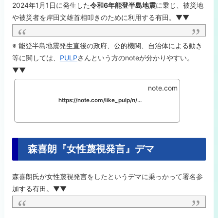
2024年1月1日に発生した
令和6年能登半島地震
に乗じ、被災地
や被災者を岸田文雄首相叩きのために利用する有田。▼▼
※ 能登半島地震発生直後の政府、公的機関、自治体による動き
等に関しては、
PULP
さんという方のnoteが分かりやすい。
▼▼
note.com
https://note.com/like_pulp/n/nd147135b53ad
森喜朗『女性蔑視発言』デマ
森喜朗氏が女性蔑視発言をしたというデマに乗っかって署名参
加する有田。▼▼