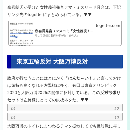
森喜朗氏が受けた女性蔑視発言デマ・ミスリード具合は、下記
リンク先のtogetterにまとめられている。▼▼
togetter.com
森会長発言→マスコミ「女性蔑視！」→全文読むと・・・・アレ？(何時もの奴)
そして後任に名前が挙がる「あの人」
東京五輪反対 大阪万博反対
政府が行なうことにはとにかく
「はんた～い！」
と言っておけ
ば気持ち良くなれる左翼様は多く、有田は東京オリンピック
2020と大阪万博2025の開催に反対している。この
反対欲張り
セット
は左翼様にとっての鉄板ネタだ。▼▼
大阪万博のトイレにまつわるデマを拡散してでも反対派に与し