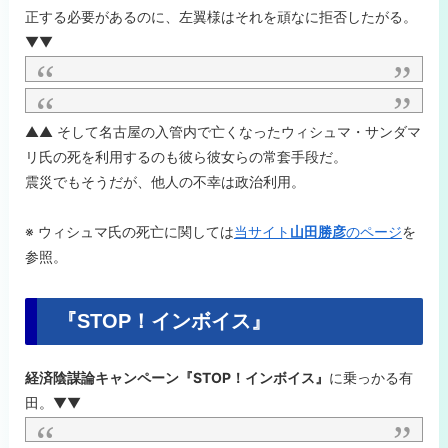
正する必要があるのに、左翼様はそれを頑なに拒否したがる。
▼▼
▲▲ そして名古屋の入管内で亡くなったウィシュマ・サンダマ
リ氏の死を利用するのも彼ら彼女らの常套手段だ。
震災でもそうだが、他人の不幸は政治利用。
※ ウィシュマ氏の死亡に関しては
当サイト
山田勝彦
のページ
を
参照。
『STOP！インボイス』
経済陰謀論キャンペーン『STOP！インボイス』
に乗っかる有
田。▼▼