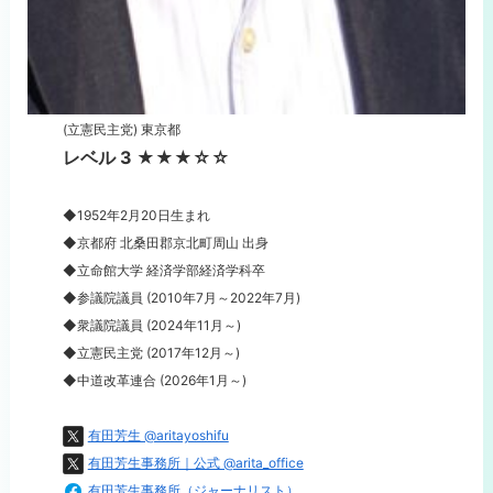
(立憲民主党) 東京都
レベル 3 ★★
★
☆☆
◆1952年2月20日生まれ
◆京都府 北桑田郡京北町周山 出身
◆立命館大学 経済学部経済学科卒
◆参議院議員 (2010年7月～2022年7月)
◆衆議院議員 (2024年11月～)
◆立憲民主党 (2017年12月～)
◆中道改革連合 (2026年1月～)
有田芳生 @aritayoshifu
有田芳生事務所｜公式 @arita_office
有田芳生事務所（ジャーナリスト）