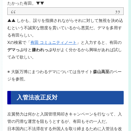
たかった有田。▼▼
▲▲ しかも、誤りを指摘されながらそれに対して無視を決め込
むという不誠実な態度を貫いているから悪質だ。デマを多用す
る有田らしい。
Xの検索で「
有田 コミュニティノート
」と入力すると、有田の
デマっぷり
と
嫌われっぷり
がよく分かるから興味があれば試し
てみて欲しい。
※ 大阪万博にまつわるデマについては
当サイト
森山高至
のペー
ジを参照。
入管法改正反対
左翼勢力は何かと入国管理局叩きキャンペーンを行なって、入
管の円滑な運営を阻もうとするが、有田もその一人だ。
日本国内に不法滞在する外国人を取り締まるために入管法を改