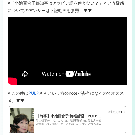
※「小池百合子都知事はアラビア語を使えない？」という疑惑
についてのアンサーは下記動画を参照。▼▼
※ この件は
PULP
さんという方のnoteが参考になるのでオスス
メ。▼▼
note.com
【時事】小池百合子 情報整理｜PULP 🐈‍⬛
私の記事の中で、こんなに「記事作成前に何も方向性
が固まっていない」ケースも珍しいです。いつもはあ
る程度事前情報を仕入れて、少し着地点を見定めなが
ら記事を書くのですが、これは「今から調べる」なも
ので。したがって「盛大に批判する記事になるの