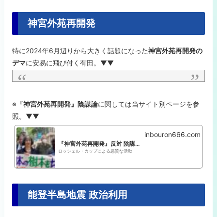
か、...
神宮外苑再開発
特に2024年6月辺りから大きく話題になった
神宮外苑再開発の
デマ
に安易に飛び付く有田。▼▼
※『
神宮外苑再開発』陰謀論
に関しては当サイト別ページを参
照。▼▼
inbouron666.com
『神宮外苑再開発』反対 陰謀論キャンペーン
ロッシェル・カップによる悪質な活動
能登半島地震 政治利用