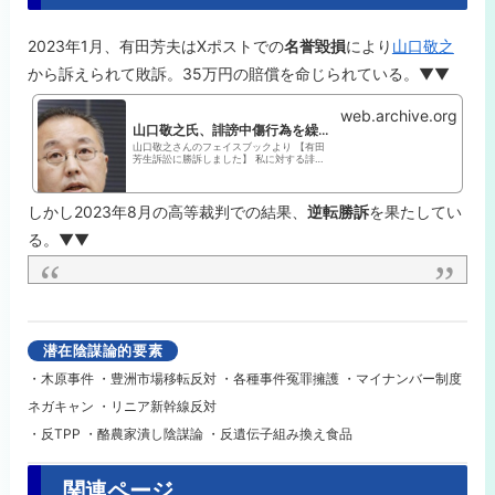
2023年1月、有田芳夫はXポストでの
名誉毀損
により
山口敬之
から訴えられて敗訴。35万円の賠償を命じられている。▼▼
web.archive.org
山口敬之氏、誹謗中傷行為を繰り返した立憲・前参議院議員・有田芳生氏に勝訴 有田氏側弁護士はColabo・仁藤夢乃氏も弁護する神原元氏
山口敬之さんのフェイスブックより 【有田
芳生訴訟に勝訴しました】 私に対する誹謗
中傷を繰り返していた立憲民主党の前参議
院議員・有田芳生氏に対して提起していた
名誉毀損訴訟について東京地裁は、1/23の
判
しかし2023年8月の高等裁判での結果、
逆転勝訴
を果たしてい
る。▼▼
潜在陰謀論的要素
・木原事件 ・豊洲市場移転反対 ・各種事件冤罪擁護 ・マイナンバー制度
ネガキャン ・リニア新幹線反対
・反TPP ・酪農家潰し陰謀論 ・反遺伝子組み換え食品
関連ページ