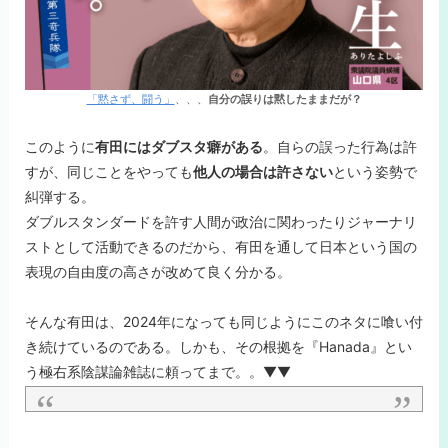
「黙さず、闘う」
、、、
自分の誤りは黙したままだが？
このように
有田にはダブスタ癖がある
。自らの誤った行為は許
すが、同じことをやっても
他人の場合は許さない
という姿勢で
糾弾する。
ダブルスタンダードを許す人間が政治に関わったりジャーナリ
ストとして活動できるのだから、有田を通して日本という国の
表現の自由度の高さが改めて良く分かる。
そんな有田は、2024年になっても同じようにこのネタに喰い付
き続けているのである。しかも、その根拠を『Hanada』とい
う極右系陰謀論雑誌に頼ってまで。。▼▼