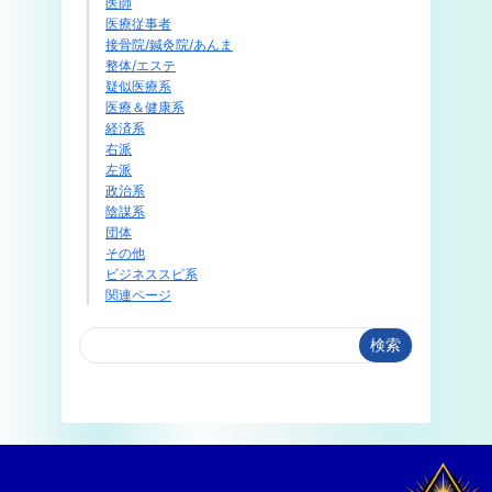
医師
医療従事者
接骨院/鍼灸院/あんま
整体/エステ
疑似医療系
医療＆健康系
経済系
右派
左派
政治系
陰謀系
団体
その他
ビジネススピ系
関連ページ
検索