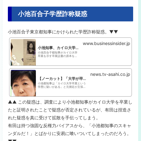
小池百合子学歴詐称疑惑
小池百合子東京都知事にかけられた学歴詐称疑惑。▼▼
www.businessinsider.jp
小池知事、カイロ大学の卒業証書原本を公表「ご自由にご覧頂きたい」 | Business Insider Japan
小池百合子都知事がカイロ大学
卒業を示す卒業証書の原本を公
表しました。小池氏は「何度も
私は公表してきた。今日はご自
由にご覧頂きたいと存じます」
と述べました。
news.tv-asahi.co.jp
【ノーカット】「大学が卒業を認めている」小池都知事 定例会見 “学歴詐称疑惑”否定
小池都知事は「カイロ大学卒業という
学歴に疑いがある」と元側近が主張し
たことついて、「卒業して大学が認め
ている。卒業証書と証明書を公にして
きた」と疑惑を否定しました。 小池
都知事を巡っては、2020年5月に出版
▲▲ この疑惑は、調査により小池都知事がカイロ大学を卒業し
された本をきっかけに「カイロ大学...
たと証明されたことで疑惑が否定されているが、有田は捏造さ
れた疑惑を真に受けて拡散を手伝ってしまう。
有田は持つ強固な反権力バイアスから、「小池都知事のスキャ
ンダルだ！」とばかりに安易に喰いついてしまったのだろう。