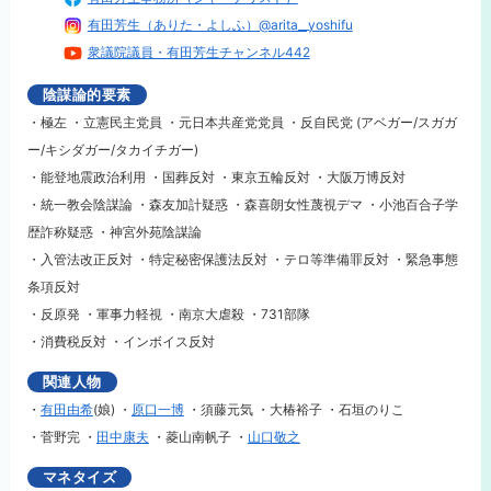
有田芳生（ありた・よしふ）@arita__yoshifu
衆議院議員・有田芳生チャンネル442
陰謀論的要素
・極左 ・立憲民主党員 ・元日本共産党党員 ・反自民党 (アベガー/スガガ
ー/キシダガー/タカイチガー)
・能登地震政治利用 ・国葬反対 ・東京五輪反対 ・大阪万博反対
・統一教会陰謀論 ・森友加計疑惑 ・森喜朗女性蔑視デマ ・小池百合子学
歴詐称疑惑 ・神宮外苑陰謀論
・入管法改正反対 ・特定秘密保護法反対 ・テロ等準備罪反対 ・緊急事態
条項反対
・反原発 ・軍事力軽視 ・南京大虐殺 ・731部隊
・消費税反対 ・インボイス反対
関連人物
・
有田由希
(娘) ・
原口一博
・
須藤元気 ・
大椿裕子 ・
石垣のりこ
・菅野完 ・
田中康夫
・
菱山南帆子 ・
山口敬之
マネタイズ