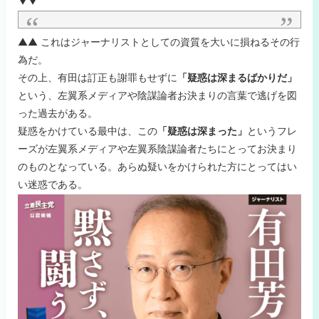
▼▼
▲▲ これはジャーナリストとしての資質を大いに損ねるその行
為だ。
その上、有田は訂正も謝罪もせずに
「疑惑は深まるばかりだ」
という、左翼系メディアや陰謀論者お決まりの言葉で逃げを図
った過去がある。
疑惑をかけている最中は、この
「疑惑は深まった」
というフレ
ーズが左翼系メディアや左翼系陰謀論者たちにとってお決まり
のものとなっている。あらぬ疑いをかけられた方にとってはい
い迷惑である。