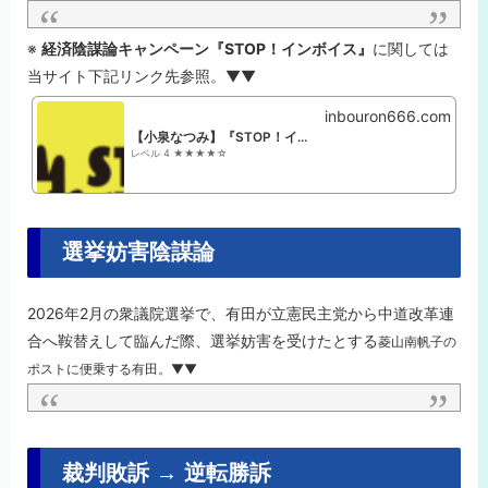
※
経済陰謀論キャンペーン『STOP！インボイス』
に関しては
当サイト下記リンク先参照。▼▼
inbouron666.com
【小泉なつみ】『STOP！インボイス』経済陰謀論
レベル 4 ★★★★☆
選挙妨害陰謀論
2026年2月の衆議院選挙で、有田が立憲民主党から中道改革連
合へ鞍替えして臨んだ際、選挙妨害を受けたとする
菱山南帆子
の
ポストに便乗する有田。▼▼
裁判敗訴 → 逆転勝訴