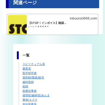
関連ページ
inbouron666.com
【STOP！インボイス】陰謀論 関係者まとめ
レベル 4 ★★★★☆
一覧
スピリチュアル系
農業系
医学研究者
薬剤師/製薬/販売
歯科医師
医師
医療従事者
接骨院/鍼灸院/あんま
整体/エステ
疑似医療系