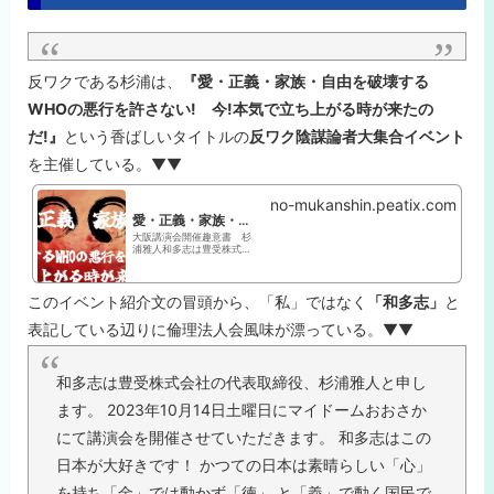
反ワクである杉浦は、
『愛・正義・家族・自由を破壊する
WHOの悪行を許さない! 今!本気で立ち上がる時が来たの
だ!』
という香ばしいタイトルの
反ワク陰謀論者大集合イベント
を主催している。▼▼
no-mukanshin.peatix.com
愛・正義・家族・自由をを破壊するWHOの悪行を許さない! 今!本気で立ち上がる時が来たのだ!
大阪講演会開催趣意書 杉
浦雅人和多志は豊受株式会
社の代表取締役、杉浦雅人
と申します。2023年10月
14日土曜日にマイドームお
おさかにて講演会 を開催さ
このイベント紹介文の冒頭から、「私」ではなく
「和多志」
と
せていただきます。 和多
志... powered by Peatix :
表記している辺りに倫理法人会風味が漂っている。▼▼
More t...
和多志は豊受株式会社の代表取締役、杉浦雅人と申し
ます。 2023年10月14日土曜日にマイドームおおさか
にて講演会を開催させていただきます。 和多志はこの
日本が大好きです！ かつての日本は素晴らしい「心」
を持ち「金」では動かず「徳」 と「義」で動く国民で