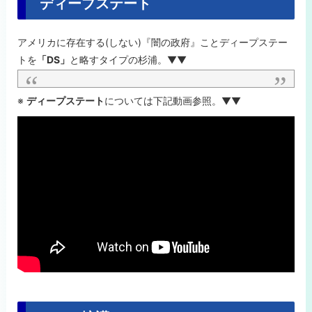
ディープステート
アメリカに存在する(しない)『闇の政府』ことディープステー
トを
「DS」
と略すタイプの杉浦。▼▼
※
ディープステート
については下記動画参照。▼▼