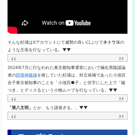
そんな杉浦はXアカウントにて威勢の良い口ぶりで
ネトウヨ
の
ような主張を行なっている。▼▼
2024年7月に行なわれた東京都知事選挙において極右系陰謀論
者の
田母神俊雄
を推していた杉浦は、対立候補であった小池百
合子東京都知事のことを「小池百●子」と伏字にした上で「嘘
つき」とディスるという小物ムーブを行なっている。▼▼
「第八文明」
とか、もう謎過ぎる。。▼▼