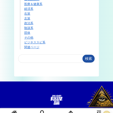
医療＆健康系
経済系
右派
左派
政治系
陰謀系
団体
その他
ビジネススピ系
関連ページ
検索
お問い合わせ