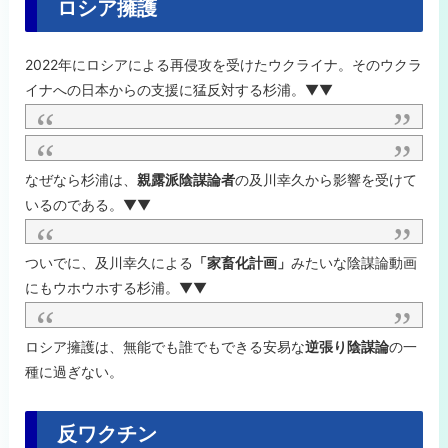
ロシア擁護
2022年にロシアによる再侵攻を受けたウクライナ。そのウクラ
イナへの日本からの支援に猛反対する杉浦。▼▼
なぜなら杉浦は、
親露派陰謀論者
の
及川幸久から影響を受けて
いるのである。▼▼
ついでに、
及川幸久による
「家畜化計画」
みたいな陰謀論動画
にもウホウホする杉浦。▼▼
ロシア擁護は、無能でも誰でもできる安易な
逆張り陰謀論
の一
種に過ぎない。
反ワクチン