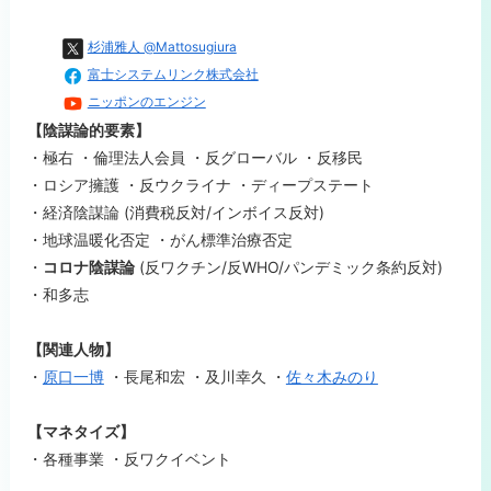
杉浦雅人 @Mattosugiura
富士システムリンク株式会社
ニッポンのエンジン
【陰謀論的要素】
・極右 ・倫理法人会員 ・反グローバル ・反移民
・ロシア擁護 ・反ウクライナ ・ディープステート
・経済陰謀論 (消費税反対/インボイス反対)
・地球温暖化否定 ・がん標準治療否定
・
コロナ陰謀論
(反ワクチン/反WHO/パンデミック条約反対)
・和多志
【関連人物】
・
原口一博
・
長尾和宏 ・
及川幸久 ・
佐々木みのり
【マネタイズ】
・各種事業 ・反ワクイベント