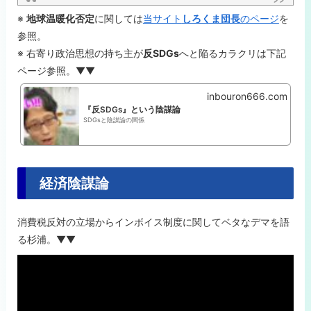
※
地球温暖化否定
に関しては
当サイト
しろくま団長
のページ
を
参照。
※ 右寄り政治思想の持ち主が
反SDGs
へと陥るカラクリは下記
ページ参照。▼▼
inbouron666.com
『反SDGs』という陰謀論
SDGsと陰謀論の関係
経済陰謀論
消費税反対の立場からインボイス制度に関してベタなデマを語
る杉浦。▼▼