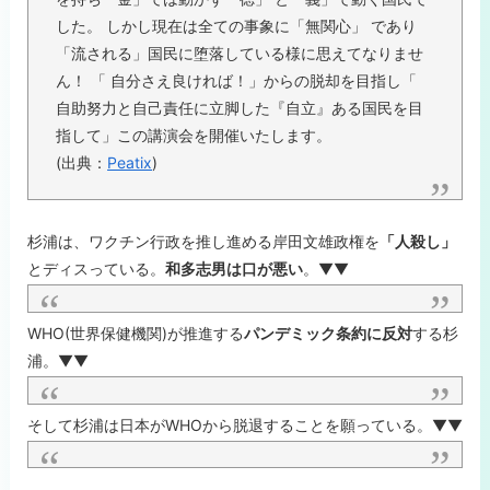
した。 しかし現在は全ての事象に「無関心」 であり
「流される」国民に堕落している様に思えてなりませ
ん！ 「 自分さえ良ければ！」からの脱却を目指し「
自助努力と自己責任に立脚した『自立』ある国民を目
指して」この講演会を開催いたします。
(出典：
Peatix
)
杉浦は、ワクチン行政を推し進める岸田文雄政権を
「人殺し」
とディスっている。
和多志男は口が悪い
。▼▼
WHO(世界保健機関)が推進する
パンデミック条約に反対
する杉
浦。▼▼
そして杉浦は日本がWHOから脱退することを願っている。▼▼