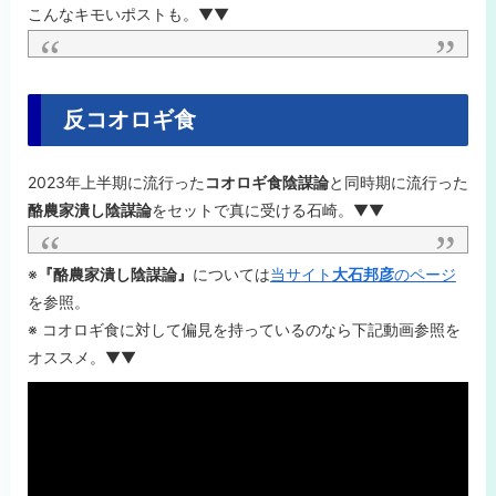
こんなキモいポストも。▼▼
反コオロギ食
2023年上半期に流行った
コオロギ食陰謀論
と同時期に流行った
酪農家潰し陰謀論
をセットで真に受ける石崎。▼▼
※
『酪農家潰し陰謀論』
については
当サイト
大石邦彦
のページ
を参照。
※ コオロギ食に対して偏見を持っているのなら下記動画参照を
オススメ。▼▼