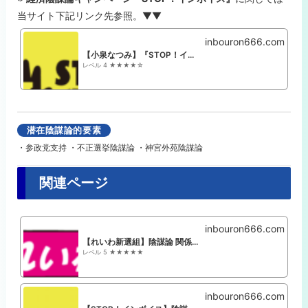
当サイト下記リンク先参照。▼▼
inbouron666.com
【小泉なつみ】『STOP！インボイス』経済陰謀論
レベル 4 ★★★★☆
潜在陰謀論的要素
・参政党支持 ・不正選挙陰謀論 ・神宮外苑陰謀論
関連ページ
inbouron666.com
【れいわ新選組】陰謀論 関係者+支持者まとめ
レベル 5 ★★★★★
inbouron666.com