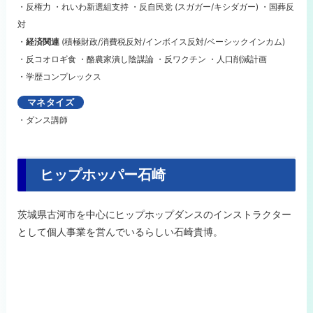
・反権力 ・れいわ新選組支持 ・反自民党 (スガガー/キシダガー) ・国葬反
対
・
経済関連
(積極財政/消費税反対/インボイス反対/ベーシックインカム)
・反コオロギ食 ・酪農家潰し陰謀論 ・反ワクチン ・人口削減計画
・学歴コンプレックス
マネタイズ
・ダンス講師
ヒップホッパー石崎
茨城県古河市を中心にヒップホップダンスのインストラクター
として個人事業を営んでいるらしい石崎貴博。