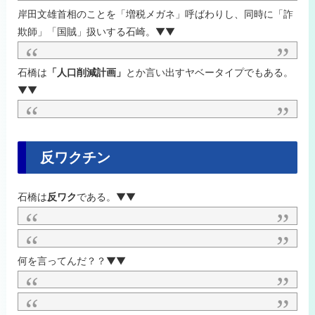
岸田文雄首相のことを「増税メガネ」呼ばわりし、同時に「詐
欺師」「国賊」扱いする石崎。▼▼
石橋は
「人口削減計画」
とか言い出すヤベータイプでもある。
▼▼
反ワクチン
石橋は
反ワク
である。▼▼
何を言ってんだ？？▼▼