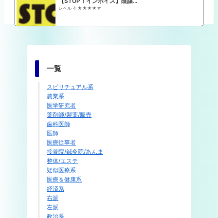
【STOP！インボイス】陰謀論 関係者まとめ
レベル 4 ★★★★☆
一覧
スピリチュアル系
農業系
医学研究者
薬剤師/製薬/販売
歯科医師
医師
医療従事者
接骨院/鍼灸院/あんま
整体/エステ
疑似医療系
医療＆健康系
経済系
右派
左派
政治系