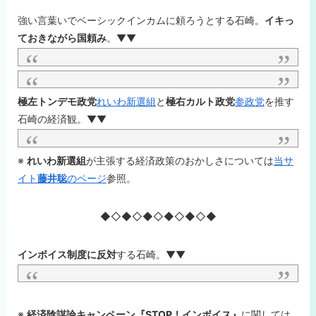
強い言葉いでベーシックインカムに頼ろうとする石崎。
イキっ
ておきながら国頼み
。▼▼
極左トンデモ政党
れいわ新選組
と
極右カルト政党
参政党
を推す
石崎の経済観。▼▼
※
れいわ新選組
が主張する経済政策のおかしさについては
当サ
イト
藤井聡
のページ
参照。
◆◇◆◇◆◇◆◇◆◇◆
インボイス制度に反対
する石崎。▼▼
※
経済陰謀論キャンペーン『STOP！インボイス』
に関しては