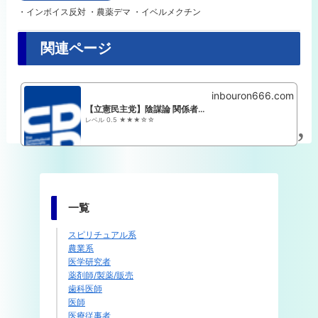
・インボイス反対 ・農薬デマ ・イベルメクチン
関連ページ
inbouron666.com
【立憲民主党】陰謀論 関係者+支持者まとめ
レベル 0.5 ★★★☆☆
一覧
スピリチュアル系
農業系
医学研究者
薬剤師/製薬/販売
歯科医師
医師
医療従事者