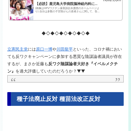
【必読】鹿児島大学病院脳神経内科に学ぶ、"HPVワクチン後遺症"の作り方｜たぬきち
(画像はHPVワクチン薬害訴訟弁護団のホームページよ
り) 自分は多数の子宮頸がんの患者さんに関して、告知
や治療やお看取りを行ってきた産婦人科専門医（医学
博士）です。 HPVワクチン薬害訴訟を何度も傍聴して
いますが、現在進行形で、"HPVワク...
◆◇◆◇◆◇◆◇◆◇◆
立憲民主党
には
原口一博
や
川田龍平
といった、コロナ禍におい
ても反ワクキャンペーンに参加する悪質な陰謀論者議員が存在
するが、まさか近藤も
反ワク陰謀論者大好き『イベルメクチ
ン』
を過大評価していたのだろうか？▼▼
種子法廃止反対 種苗法改正反対