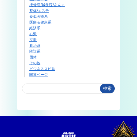
接骨院/鍼灸院/あんま
整体/エステ
疑似医療系
医療＆健康系
経済系
右派
左派
政治系
陰謀系
団体
その他
ビジネススピ系
関連ページ
検索