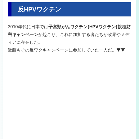
反HPVワクチン
2010年代に日本では
子宮頸がんワクチン(HPVワクチン)接種妨
害キャンペーン
が起こり、これに加担する者たちが政界やメデ
ィアに存在した。
近藤もその反ワクキャンペーンに参加していた一人だ。▼▼