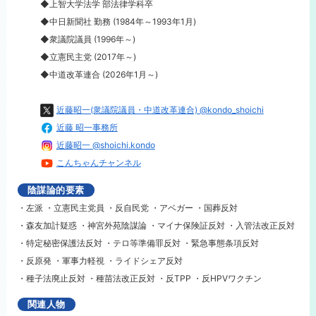
◆上智大学法学 部法律学科卒
◆中日新聞社 勤務 (1984年～1993年1月)
◆衆議院議員 (1996年～)
◆立憲民主党 (2017年～)
◆中道改革連合 (2026年1月～)
近藤昭一(衆議院議員・中道改革連合) @kondo_shoichi
近藤 昭一事務所
近藤昭一 @shoichi.kondo
こんちゃんチャンネル
陰謀論的要素
・左派 ・立憲民主党員 ・反自民党 ・アベガー ・国葬反対
・森友加計疑惑 ・神宮外苑陰謀論 ・マイナ保険証反対 ・入管法改正反対
・特定秘密保護法反対 ・テロ等準備罪反対 ・緊急事態条項反対
・反原発 ・軍事力軽視 ・ライドシェア反対
・種子法廃止反対 ・種苗法改正反対 ・反TPP ・反HPVワクチン
関連人物