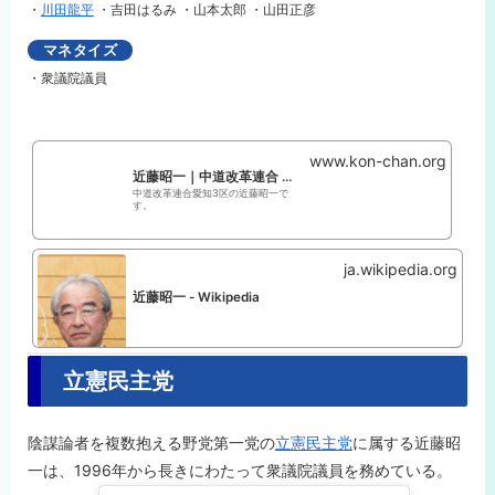
・
川田龍平
・吉田はるみ ・
山本太郎 ・山田正彦
マネタイズ
・衆議院議員
www.kon-chan.org
近藤昭一｜中道改革連合 愛知3区 近藤昭一
中道改革連合愛知3区の近藤昭一で
す。
ja.wikipedia.org
近藤昭一 - Wikipedia
立憲民主党
陰謀論者を複数抱える野党第一党の
立憲民主党
に属する近藤昭
一は、1996年から長きにわたって衆議院議員を務めている。