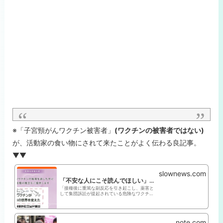
※「子宮頸がんワクチン被害者」
(ワクチンの被害者ではない)
が、活動家の食い物にされて来たことがよく伝わる良記事。
▼▼
slownews.com
「不安な人にこそ読んでほしい」 鈴木エイトが傍聴した『HPVワクチン被害』裁判レポート｜SlowNews | スローニュース
「接種後に重篤な副反応を引き起こし、薬害と
して集団訴訟が提起されている危険なワクチ
ン」 そんな認識をいまだに持つ人も少なくな
い子宮頸がんワクチン（HPVワクチン）。だ
が、HPVワクチンについては国内外で有効性
と安全性を担保するエビデンスが積...
note.com