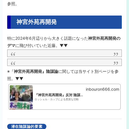
参照。
神宮外苑再開発
特に2024年6月辺りから大きく話題になった
神宮外苑再開発の
デマ
に飛び付いていた近藤。▼▼
※『
神宮外苑再開発』陰謀論
に関しては当サイト別ページを参
照。▼▼
inbouron666.com
『神宮外苑再開発』反対 陰謀論キャンペーン
ロッシェル・カップによる悪質な活動
潜在陰謀論的要素