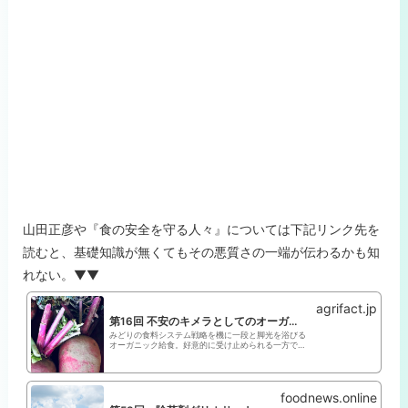
山田正彦や『食の安全を守る人々』については下記リンク先を
読むと、基礎知識が無くてもその悪質さの一端が伝わるかも知
れない。▼▼
agrifact.jp
第16回 不安のキメラとしてのオーガニック給食【分断をこえてゆけ 有機と慣行の向こう側】 | AGRI FACT 農と食の科学的情報サイト
みどりの食料システム戦略を機に一段と脚光を浴びる
オーガニック給食。好意的に受け止められる一方で、
その“運動”はさまざまな負の側面をはらんでいまし
た。その一因にはコロナ禍による猛烈な分断と先鋭化
の進行にあるのではないかと見ます。間宮さんは、情
foodnews.online