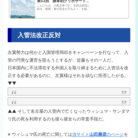
第53回 除草剤グリホサートが「世界中で禁止される」は、まちがい | FOOD NEWS ONLINE フードニュースオンライン
こんにちは、小島正美です。今回は前回に
続き、映画「食の安全を守る人々」を紹介
したヤフー記事（筆者は作家で歯科医師の
一青妙さん）を考えてみます。 映画の
冒頭は、２０１９年...
入管法改正反対
左翼勢力は何かと入国管理局叩きキャンペーンを行なって、入
管の円滑な運営を阻もうとするが、近藤もその一人だ。
日本国内に不法滞在する外国人を取り締まるために入管法を改
正する必要があるのに、左翼様はそれを頑なに拒否したがる。
▼▼
▲▲ そして名古屋の入管内で亡くなったウィシュマ・サンダマ
リ氏の死を利用するのも彼ら彼女らの常套手段だ。
※ ウィシュマ氏の死亡に関しては
当サイト
山田勝彦
のページ
を