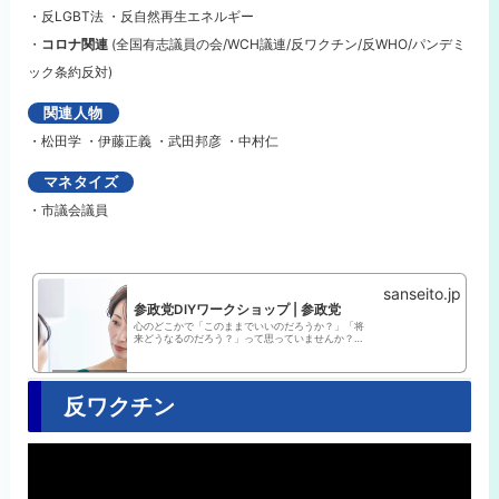
・反LGBT法
・反自然再生エネルギー
・
コロナ関連
(全国有志議員の会/WCH議連/反ワクチン/反WHO/パンデミ
ック条約反対)
関連人物
・
松田学 ・
伊藤正義 ・
武田邦彦 ・
中村仁
マネタイズ
・市議会議員
sanseito.jp
参政党DIYワークショップ | 参政党
心のどこかで「このままでいいのだろうか？」「将
来どうなるのだろう？」って思っていませんか？参
政党DIYワークショップを通じて、同じ悩みを抱える
人たちと共感し合い、支え合うことで、孤立感を解
消し、新たなつながりを築くことができます。
反ワクチン