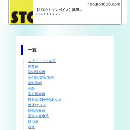
inbouron666.com
【STOP！インボイス】陰謀論 関係者まとめ
レベル 4 ★★★★☆
一覧
スピリチュアル系
農業系
医学研究者
薬剤師/製薬/販売
歯科医師
医師
医療従事者
接骨院/鍼灸院/あんま
整体/エステ
疑似医療系
医療＆健康系
経済系
右派