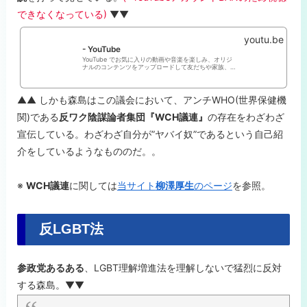
できなくなっている)
▼▼
youtu.be
- YouTube
YouTube でお気に入りの動画や音楽を楽しみ、オリジ
ナルのコンテンツをアップロードして友だちや家族、世
界中の人たちと共有しましょう。
▲▲ しかも森島はこの議会において、アンチWHO(世界保健機
関)である
反ワク陰謀論者集団『WCH議連』
の存在をわざわざ
宣伝している。わざわざ自分が”ヤバイ奴”であるという自己紹
介をしているようなもののだ。。
※
WCH議連
に関しては
当サイト
柳澤厚生
のページ
を参照。
反LGBT法
参政党あるある
、LGBT理解増進法を理解しないで猛烈に反対
する森島。▼▼