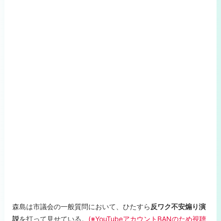
森島は市議会の一般質問において、ひたすら
反ワク不安煽り演
説
を打って見せている。
(※YouTubeアカウントBANのため視聴