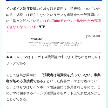
インボイス制度反対
の立場を取る森島は、消費税についていわ
ゆる「益税」は存在しないというデマを市議会の一般質問にお
いて堂々と述べている。
(※YouTubeアカウントBANのため視聴
できなくなっている)
▼▼
youtu.be
- YouTube
YouTube でお気に入りの動画や音楽を楽しみ、オリジ
ナルのコンテンツをアップロードして友だちや家族、世
界中の人たちと共有しましょう。
▲▲ このデマはインボイス陰謀論の中でよく持ち出されるレト
リックである。
そして森島は同時に、
「消費者は消費税を払っていない、事業
者が納める直接税である」
といった内容のデマまで述べてい
る。これもやはりインボイス陰謀論にて多用されるもので、こ
のデマに騙されるパッシブ陰謀論者をネット上で多数見かける
ことができる。