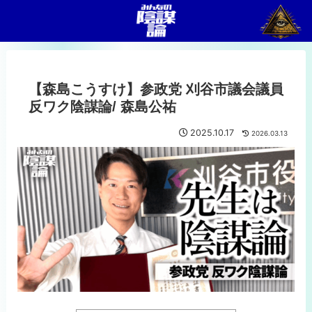
【森島こうすけ】参政党 刈谷市議会議員
反ワク陰謀論/ 森島公祐
2025.10.17
2026.03.13