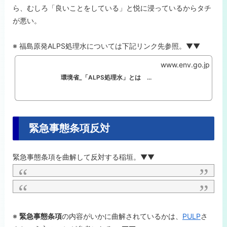
ら、むしろ「良いことをしている」と悦に浸っているからタチ
が悪い。
※ 福島原発ALPS処理水については下記リンク先参照。▼▼
www.env.go.jp
環境省_「ALPS処理水」とは ～汚染水の浄化処理～
緊急事態条項反対
緊急事態条項を曲解して反対する稲垣。▼▼
※
緊急事態条項
の内容がいかに曲解されているかは、
PULP
さ