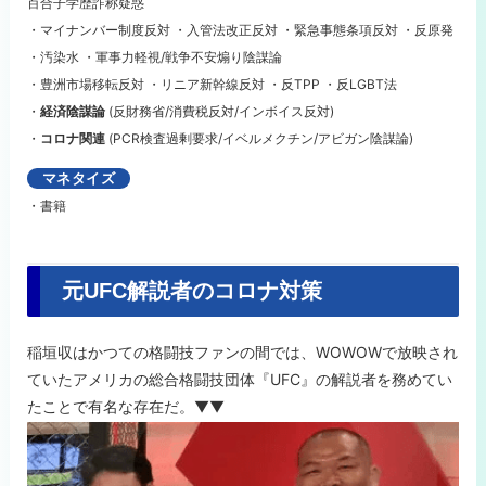
百合子学歴詐称疑惑
・マイナンバー制度反対 ・入管法改正反対 ・緊急事態条項反対 ・反原発
・汚染水 ・軍事力軽視/戦争不安煽り陰謀論
・豊洲市場移転反対 ・リニア新幹線反対 ・反TPP ・反LGBT法
・
経済陰謀論
(反財務省/消費税反対/インボイス反対)
・
コロナ関連
(PCR検査過剰要求/イベルメクチン/アビガン陰謀論)
マネタイズ
・書籍
元UFC解説者のコロナ対策
稲垣収はかつての格闘技ファンの間では、WOWOWで放映され
ていたアメリカの総合格闘技団体『UFC』の解説者を務めてい
たことで有名な存在だ。▼▼