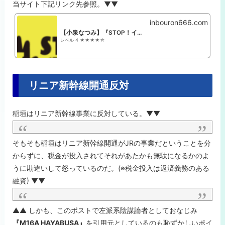
当サイト下記リンク先参照。▼▼
inbouron666.com
【小泉なつみ】『STOP！インボイス』経済陰謀論
レベル 4 ★★★★☆
リニア新幹線開通反対
稲垣はリニア新幹線事業に反対している。▼▼
そもそも稲垣はリニア新幹線開通がJRの事業だということを分
からずに、税金が投入されてそれがあたかも無駄になるかのよ
うに勘違いして怒っているのだ。(※税金投入は返済義務のある
融資) ▼▼
▲▲ しかも、このポストで左派系陰謀論者としておなじみ
『M16A HAYABUSA』
を引用元としているのも恥ずかしいポイ