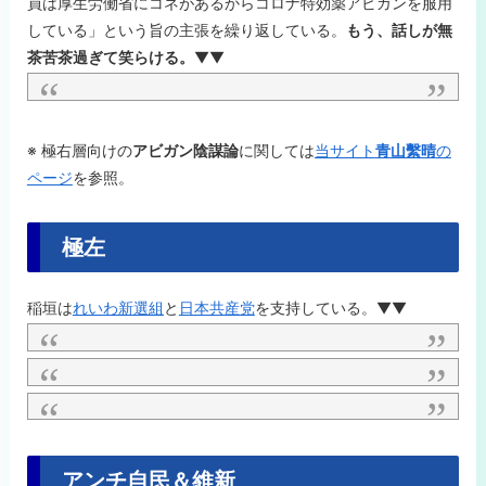
員は厚生労働省にコネがあるからコロナ特効薬アビガンを服用
している」という旨の主張を繰り返している。
もう、話しが無
茶苦茶過ぎて笑らける。
▼▼
※ 極右層向けの
アビガン陰謀論
に関しては
当サイト
青山繫晴
の
ページ
を参照。
極左
稲垣は
れいわ新選組
と
日本共産党
を支持している。▼▼
アンチ自民＆維新