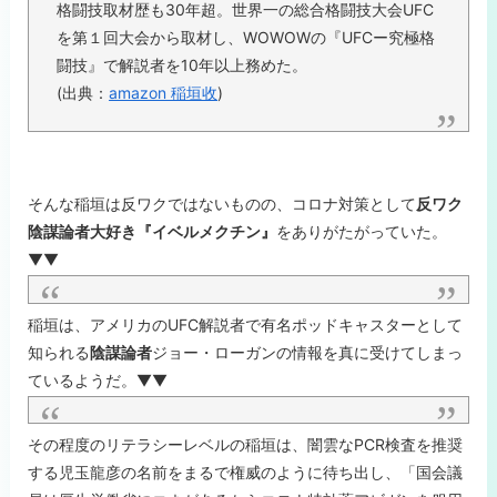
格闘技取材歴も30年超。世界一の総合格闘技大会UFC
を第１回大会から取材し、WOWOWの『UFCー究極格
闘技』で解説者を10年以上務めた。
(出典：
amazon 稲垣收
)
そんな稲垣は反ワクではないものの、コロナ対策として
反ワク
陰謀論者大好き『イベルメクチン』
をありがたがっていた。
▼▼
稲垣は、アメリカのUFC解説者で有名ポッドキャスターとして
知られる
陰謀論者
ジョー・ローガンの情報を真に受けてしまっ
ているようだ。▼▼
その程度のリテラシーレベルの稲垣は、闇雲なPCR検査を推奨
する児玉龍彦の名前をまるで権威のように待ち出し、「国会議