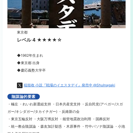
東京都
レベル 4 ★★★★☆
◆1962年生まれ
◆東京都 出身
◆慶応義塾大学卒
稲垣收 小説『戦場のイエスタデイ』発売中 @ShuInagaki
陰謀論的要素
・極左 ・れいわ新選組支持 ・日本共産党支持 ・反自民党(アベガー/スガ
ガー/キシダガー/タカイチガー) ・反維新の会
・東京五輪反対 ・大阪万博反対 ・能登地震政治利用 ・国葬反対
・統一教会陰謀論 ・森友加計疑惑 ・木原事件 ・竹中パソナ陰謀論 ・小池