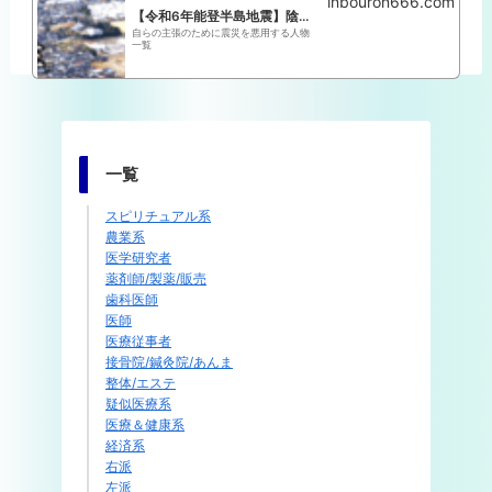
inbouron666.com
【令和6年能登半島地震】陰謀論+政治利用まとめ
自らの主張のために震災を悪用する人物
一覧
一覧
スピリチュアル系
農業系
医学研究者
薬剤師/製薬/販売
歯科医師
医師
医療従事者
接骨院/鍼灸院/あんま
整体/エステ
疑似医療系
医療＆健康系
経済系
右派
左派