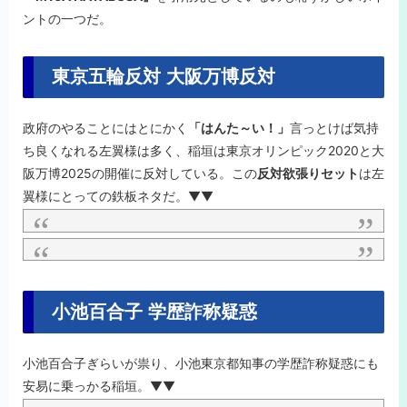
ントの一つだ。
東京五輪反対 大阪万博反対
政府のやることにはとにかく
「はんた～い！」
言っとけば気持
ち良くなれる左翼様は多く、稲垣は東京オリンピック2020と大
阪万博2025の開催に反対している。この
反対欲張りセット
は左
翼様にとっての鉄板ネタだ。▼▼
小池百合子 学歴詐称疑惑
小池百合子ぎらいが祟り、小池東京都知事の学歴詐称疑惑にも
安易に乗っかる稲垣。▼▼