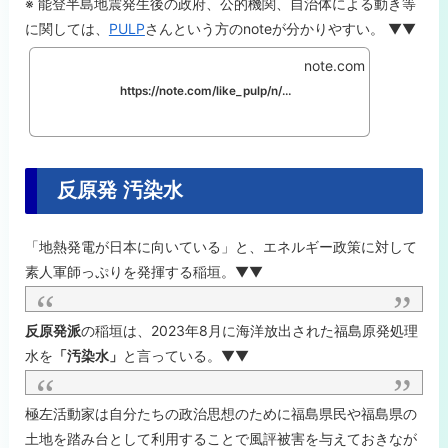
※ 能登半島地震発生後の政府、公的機関、自治体による動き等
に関しては、
PULP
さんという方のnoteが分かりやすい。 ▼▼
note.com
https://note.com/like_pulp/n/nd147135b53ad
反原発 汚染水
「地熱発電が日本に向いている」と、エネルギー政策に対して
素人軍師っぷりを発揮する稲垣。▼▼
反原発派
の稲垣は、2023年8月に海洋放出された福島原発処理
水を
「汚染水」
と言っている。▼▼
極左活動家は自分たちの政治思想のために福島県民や福島県の
土地を踏み台として利用することで風評被害を与えておきなが