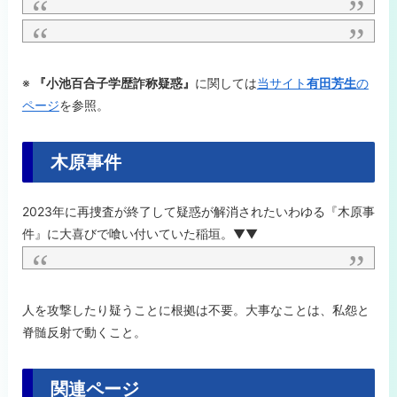
※
『小池百合子学歴詐称疑惑』
に関しては
当サイト
有田芳生
の
ページ
を参照。
木原事件
2023年に再捜査が終了して疑惑が解消されたいわゆる『木原事
件』に大喜びで喰い付いていた稲垣。▼▼
人を攻撃したり疑うことに根拠は不要。大事なことは、私怨と
脊髄反射で動くこと。
関連ページ