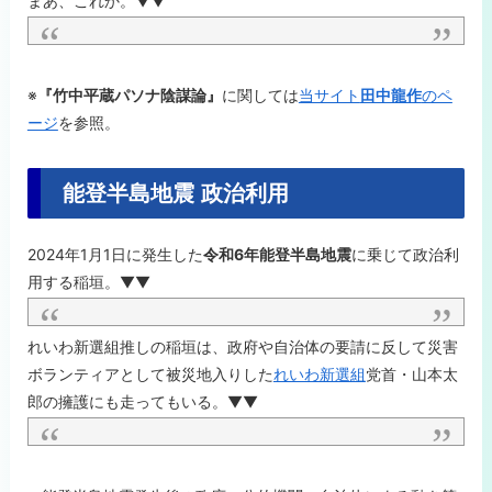
まあ、これか。▼▼
※
『竹中平蔵パソナ陰謀論』
に関しては
当サイト
田中龍作
のペ
ージ
を参照。
能登半島地震 政治利用
2024年1月1日に発生した
令和6年能登半島地震
に乗じて政治利
用する稲垣。▼▼
れいわ新選組推しの稲垣は、政府や自治体の要請に反して災害
ボランティアとして被災地入りした
れいわ新選組
党首・
山本太
郎の擁護にも走ってもいる。▼▼