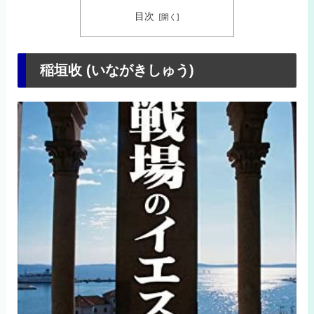
目次
稲垣收 (いながきしゅう)