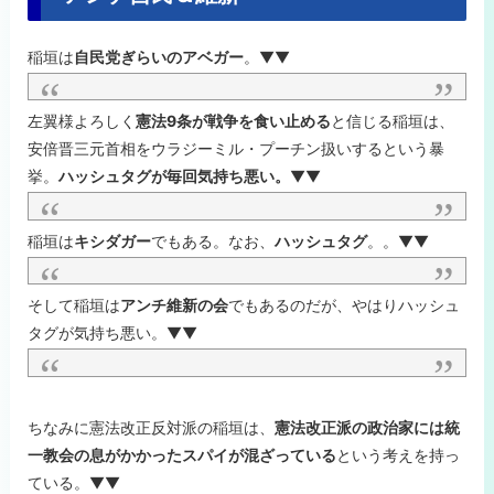
稲垣は
自民党ぎらいのアベガー
。▼▼
左翼様よろしく
憲法9条が戦争を食い止める
と信じる稲垣は、
安倍晋三元首相をウラジーミル・プーチン扱いするという暴
挙。
ハッシュタグが毎回気持ち悪い。
▼▼
稲垣は
キシダガー
でもある。なお、
ハッシュタグ
。。▼▼
そして稲垣は
アンチ維新の会
でもあるのだが、やはりハッシュ
タグが気持ち悪い。▼▼
ちなみに憲法改正反対派の稲垣は、
憲法改正派の政治家には統
一教会の息がかかったスパイが混ざっている
という考えを持っ
ている。▼▼