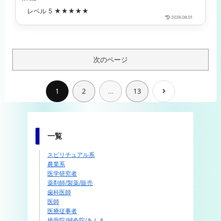
レベル 5 ★★★★★
2026.08.01
次のページ
1
2
…
13
次
へ
一覧
スピリチュアル系
農業系
医学研究者
薬剤師/製薬/販売
歯科医師
医師
医療従事者
接骨院/鍼灸院/あんま