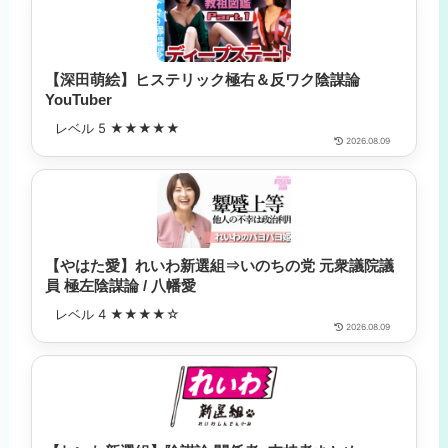
【深田萌絵】ヒステリック極右＆反ワク陰謀論
YouTuber
レベル 5 ★★★★★
2026.08.09
【やはた愛】れいわ新選組⇒いのちの党 元衆議院議
員 極左陰謀論 / 八幡愛
レベル 4 ★★★★☆
2026.08.09