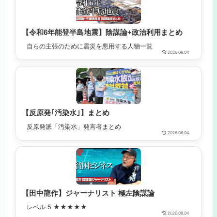
【令和6年能登半島地震】陰謀論+政治利用まとめ
自らの主張のために震災を悪用する人物一覧
2026.08.04
【反原発｢汚染水｣】まとめ
反原発派「汚染水」発言者まとめ
2026.08.04
【田中龍作】ジャーナリスト 極左陰謀論
レベル 5 ★★★★★
2026.08.04