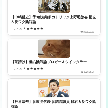
【中嶋哲史】予備校講師 カトリック上野毛教会 極左
＆反ワク陰謀論
レベル 5 ★★★★★
2026.08.02
【茶請け】極右陰謀論ブロガー＆ツイッタラー
レベル 5 ★★★★★
2026.08.01
【神谷宗幣】参政党代表 参議院議員 極右＆反ワク陰
謀論