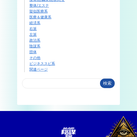
整体/エステ
疑似医療系
医療＆健康系
経済系
右派
左派
政治系
陰謀系
団体
その他
ビジネススピ系
関連ページ
検索